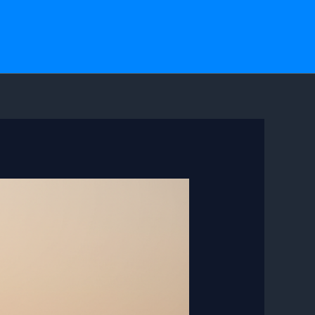
خطي
لى
لمحتوى