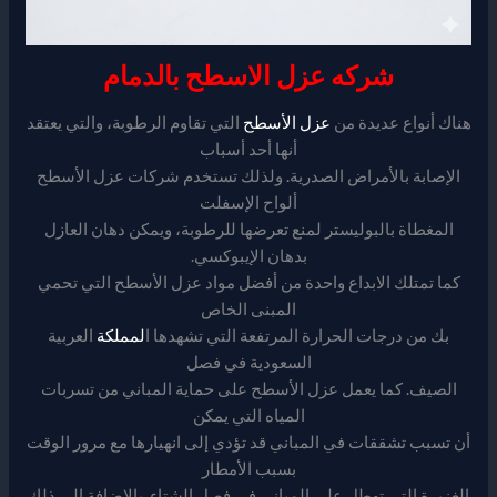
شركه عزل الاسطح بالدمام
هناك أنواع عديدة من
عزل الأسطح
التي تقاوم الرطوبة، والتي يعتقد
أنها أحد أسباب
الإصابة بالأمراض الصدرية. ولذلك تستخدم شركات عزل الأسطح
ألواح الإسفلت
المغطاة بالبوليستر لمنع تعرضها للرطوبة، ويمكن دهان العازل
بدهان الإيبوكسي.
كما تمتلك الابداع واحدة من أفضل مواد عزل الأسطح التي تحمي
المبنى الخاص
بك من درجات الحرارة المرتفعة التي تشهدها ا
لمملكة
العربية
السعودية في فصل
الصيف. كما يعمل عزل الأسطح على حماية المباني من تسربات
المياه التي يمكن
أن تسبب تشققات في المباني قد تؤدي إلى انهيارها مع مرور الوقت
بسبب الأمطار
الغزيرة التي تهطل على المباني في فصل الشتاء. بالإضافة إلى ذلك