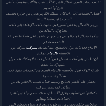
تقدم خدمات العزل. تمتلك الشركة الأساليب والآلات والمعدات التي
تتيح لها تقديم
أفضل الخدمات. الآن، إذا كان عميلك الكريم يعاني من حرارة الصيف
الشديدة أو رطوبة الشتاء،
يرجى الاتصال بنا على الفور قبل حدوث ذلك. بالإضافة إلى ذلك،
تحتاج إلى التأكد من
سلامة منزلك لمنع المبنى من الانهيار. اعتمد على شركتنا العريقة
المتخصصة في
الابداع لخدمات عزل الاسطح. عند اتصالك
بشركتنا
شركة عزل
الاسطح
بالدما
م، يمكنك
أن تطمئن إلى أنك ستحصل على أفضل خدمة لا يمكنك الحصول
عليها إلا منا. تقدم
شركة الولاء لعزل الأسطح بالدمام العديد من الخدمات منها: خلال
هذا الوقت، سوف
تحصل على أفضل النتائج وسيتم حماية المبنى الخاص بك من
التآكل. كما تتميز شركتنا
بكفاءتها في تنظيف وعزل الأسطح، لذلك نسعى جاهدين لتلبية
احتياجات عملائنا وتجاوز
توقعاتهم دائمًا. يحمي من الرطوبة والحرارة ومياه الأمطار التي