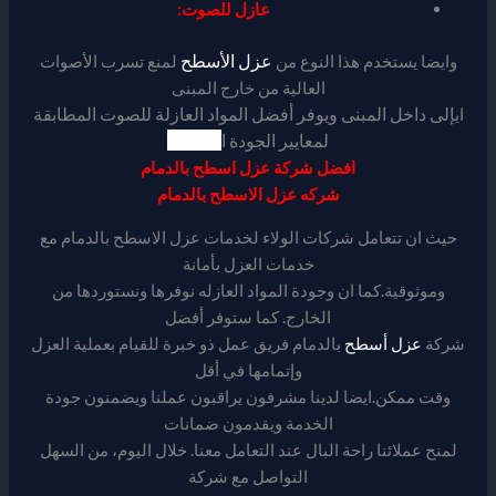
عازل للصوت
:
عزل الأسطح
وايضا يستخدم هذا النوع من
لمنع تسرب الأصوات
العالية من خارج المبنى
إلى داخل المبنى ويوفر أفضل المواد العازلة للصوت المطابقة
اي
لمعايير الجودة ا
لعالمية.
افضل شركة عزل اسطح بالدمام
شركه عزل الاسطح بالدمام
حيث ان تتعامل شركات الولاء لخدمات عزل الاسطح بالدمام مع
خدمات العزل بأمانة
وموثوقية.كما ان وجودة المواد العازله نوفرها ونستوردها من
الخارج. كما ستوفر أفضل
شركة
عزل أسطح
بالدمام فريق عمل ذو خبرة للقيام بعملية العزل
وإتمامها في أقل
وقت ممكن.ايضا لدينا مشرفون يراقبون عملنا ويضمنون جودة
الخدمة ويقدمون ضمانات
لمنح عملائنا راحة البال عند التعامل معنا. خلال اليوم، من السهل
التواصل مع شركة