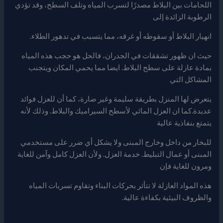
اللحامات بين البلاط مصدرًا لتسرب المياه وتلف السطح، وقد تؤدي
الرطوبة الزائدة إلى
انهيار البلاط أو سقوطه أو غرقه، مما يتسبب في تدهور الطلاء.
حيث ان ظهور تشققات في الجدران، فالحل هو حجب هذه المياه
بمادة عازلة على سطح البلاط. ايضا مما يحمي المكان ويتجنب
المشاكل التي
يتعرض لها المنزل بطريقة سليمة وغير ضارة، كما أن للعزل فوائد
عديدة.كما ان العزل المائي لأسطح السيراميك والبلاط. وذلك لأنه
يتمتع بنفاذية عالية
للبخار من داخل وخارج المبنى ولا يشكل أي ضرر على مستخدمي
المبنى أو عمال التبليط. خدمة العزل. ولأن العزل كامل وآمن للغاية
ومرون للغاية فإن
هذه المواد العازلة لا تتأثر بحركات البناء وتقاوم تسربات المياه
والظروف البيئية بكفاءة عالية.