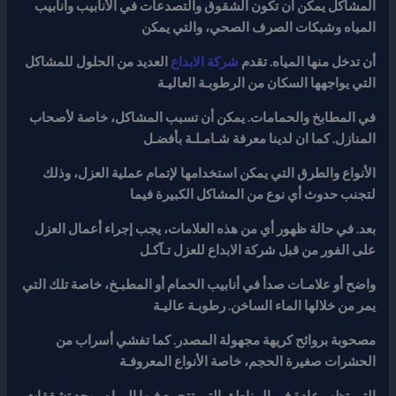
المشاكل يمكن أن تكون الشقوق والتصدعات في الأنابيب وأنابيب
المياه وشبكات الصرف الصحي، والتي يمكن
أن تدخل منها المياه. تقدم
شركة الابداع
العديد من الحلول للمشاكل
التي يواجهها السكان من الرطوبـة العاليـة
في المطابخ والحمامات. يمكن أن تسبب المشاكل، خاصة لأصحاب
المنازل. كما ان لدينا معرفة شـامـلـة بأفضـل
الأنواع والطرق التي يمكن استخدامها لإتمام عملية العزل، وذلك
لتجنب حدوث أي نوع من المشاكل الكبيرة فيما
بعد. في حالة ظهور أي من هذه العلامات، يجب إجراء أعمال العزل
على الفور من قبل شركة الابداع للعزل تـآكـل
واضح أو علامـات صدأ في أنابيب الحمام أو المطبـخ، خاصة تلك التي
يمر من خلالها الماء الساخن. رطوبـة عاليـة
مصحوبة بروائح كريهة مجهولة المصدر. كما تفشي أسراب من
الحشرات صغيرة الحجم، خاصة الأنواع المعروفـة
التي تظهر عادة في المناطق التي تتجمع فيها المياه. يوجد تشققات