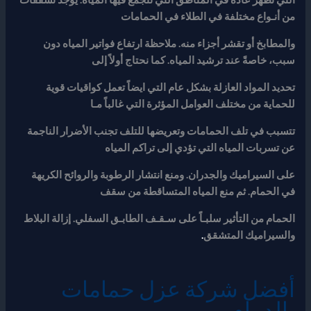
من أنـواع مختلفة في الطلاء في الحمامات
والمطابخ أو تقشر أجزاء منه. ملاحظة ارتفاع فواتير المياه دون
سبب، خاصةً عند ترشيد المياه. كما نحتاج أولاً إلى
تحديد المواد العازلة بشكل عام التي ايضاً تعمل كواقيات قوية
للحماية من مختلف العوامل المؤثرة التي غالباً مـا
تتسبب في تلف الحمامات وتعريضها للتلف تجنب الأضرار الناجمة
عن تسربات المياه التي تؤدي إلى تراكم المياه
على السيراميك والجدران. ومنع انتشار الرطوبة والروائح الكريهة
في الحمام. ثم منع المياه المتساقطة من سقف
الحمام من التأثير سلبـاً على سـقـف الطابـق السفلي
. إزالة البلاط
والسيراميك المتشقق
.
أفضل شركة عزل حمامات
بالدمام