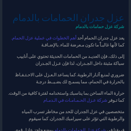
عزل جدران الحمامات بالدمام
شركة عزل حمامات بالدمام
يعد عزل جدران الحمام أحد
أهم الخطوات في عملية عزل الحمام.
كما لأنها غالبـاً ما تكون مـعرضة للماء
. بالإضـافـة
إلى ذلك، فإن العديـد من الحمامات الحديثة تحتوي على أنابيب
سباكة مثبتة داخل الجـدران، لذا فإن عـزل الجـدران
ضروري لمنـع آثـار الرطوبة. كما يساعد الـعـزل على الاحـتـفـاظ
بالحرارة في الحمام، مما يسمـح لك بضـبــط درجـة
حرارة الماء الساخن بما يناسبك واستخدامه لفترة كافية من الوقت.
كما تـوفر
شركة عـزل الحـمـامـات في الـدمـام
متخصصين في عزل الجدران للحد من مخاطر تسرب المياه
والرطوبة التي تؤثر على سيرامبك الجدران. كما سيقوم
فريقنا في
شركة عزل الحمامات بالدمام
بوضع حاجز عازل قوي