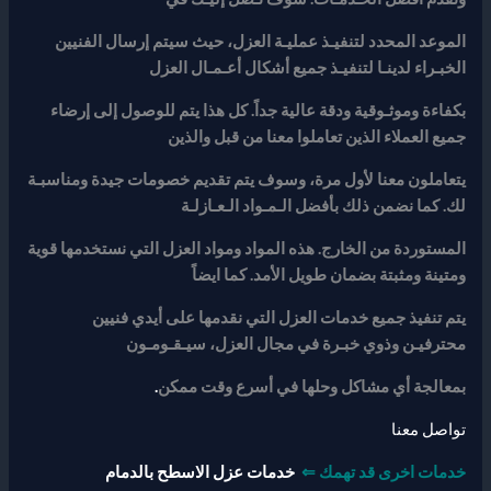
الموعد المحدد لتنفيـذ عمليـة العزل، حيث سيتم إرسال الفنيين
الخبـراء لدينـا لتنفيـذ جميع أشكال أعـمـال العزل
بكفاءة وموثـوقية ودقة عالية جداً. كل هذا يتم للوصول إلى إرضاء
جميع العملاء الذين تعاملوا معنا من قبل والذين
يتعاملون معنا لأول مرة، وسوف يتم تقديم خصومات جيدة ومناسبـة
لك. كما نضمن ذلك بأفضل الـمـواد الـعـازلـة
المستوردة من الخارج. هذه المواد ومواد العزل التي نستخدمها قوية
ومتينة ومثبتة بضمان طويل الأمد. كما ايضاً
يتم تنفيذ جميع خدمات العزل التي نقدمها على أيدي فنيين
محترفيـن وذوي خبـرة في مجال العزل، سيـقـومـون
بمعالجة أي مشاكل وحلها في أسرع وقت ممكن
.
تواصل معنا
خدمات اخرى قد تهمك ⇐
خدمات عزل الاسطح بالدمام