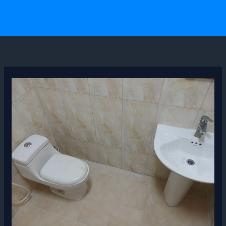
خطي
لى
لمحتوى