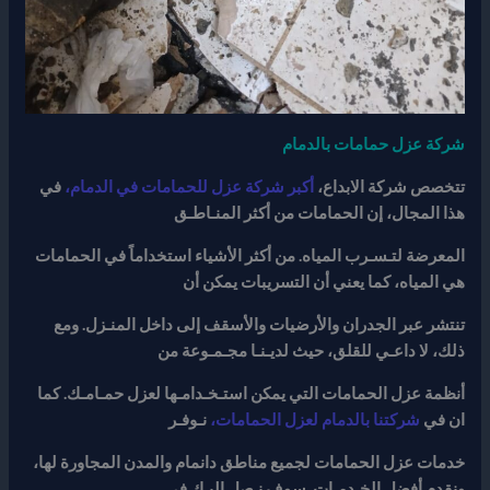
شركة عزل حمامات بالدمام
تتخصص شركة الابداع،
أكبر شركة عزل للحمامات في الدمام،
في
هذا المجال، إن الحمامات من أكثر المنـاطـق
المعرضة لتـسـرب المياه. من أكثر الأشياء استخداماً في الحمامات
هي المياه، كما يعني أن التسريبات يمكن أن
تنتشر عبر الجدران والأرضيات والأسقف إلى داخل المنـزل. ومع
ذلك، لا داعـي للقلق، حيث لديـنـا مجـمـوعة من
أنظمة عزل الحمامات التي يمكن استـخـدامـها لعزل حمـامـك. كما
ان في
شركتنا بالدمام لعزل الحمامات،
نـوفـر
خدمات عزل الحمامات لجميع مناطق دانمام والمدن المجاورة لها،
ونقدم أفضل الخـدمـات. سوف نـصل إليـك في