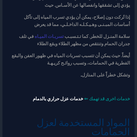
يؤدي إلى تشققها وانفصالها عن الأسـاس
. حيث
إذا تُركت دون إصلاح، يمكن أن يؤدي تسرب المياه إلى تآكل
أساسات المبـنـى وهـيـكـلـه الداخـلـي، مما قد يعرض
سلامة المنـزل للخطر. كما تـتـسبـب
تسربـات الميـاه
في تلف
جدران الحمام وتنتقص من مظهر الطلاء وبقع الطلاء
أيضاً. حيث يمكن أن تتسبب تسربات المياه في ظهور العفن والبقع
الفطرية في الحمامات، وتسبب روائـح كريـهـة
وتشكل خطراً على المنازل
.
خدمات اخرى قد تهمك ⇐
خدمات عزل حراري بالدمام
المواد المستخدمة لعزل
الحمامات