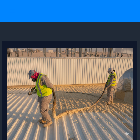
خطي
لى
لمحتوى