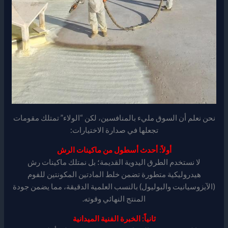
نحن نعلم أن السوق مليء بالمنافسين، لكن “الولاء” تمتلك مقومات
تجعلها في صدارة الاختيارات:
أولاً: أحدث أسطول من ماكينات الرش
لا نستخدم الطرق اليدوية القديمة؛ بل نمتلك ماكينات رش
هيدروليكية متطورة تضمن خلط المادتين المكونتين للفوم
(الآيزوسيانيت والبوليول) بالنسب العلمية الدقيقة، مما يضمن جودة
المنتج النهائي وقوته.
ثانياً: الخبرة الفنية الميدانية