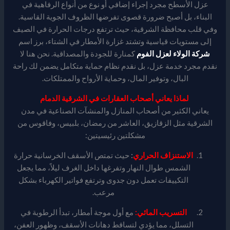
عزل الأسطح مجرد إجراء إضافي أو نوع من أنواع الرفاهية في
البناء، بل أصبح ضرورة قصوى تفرضها الظروف الجوية القاسية.
وفي قلب محافظة الشرقية، حيث ترتفع درجات الحرارة في الصيف
إلى مستويات قياسية وتشتد غزارة الأمطار في الشتاء، برز اسم
شركة الولاء لعزل الفوم
كمنارة للجودة والمصداقية. نحن هنا لا
نقدم مجرد خدمة عزل، بل نقدم نظام حماية متكامل يضمن لك راحة
البال، وتوفير المال، وحماية الأرواح والممتلكات.
لماذا يعاني أصحاب العقارات في الشرقية الدمام
يعاني الكثير من أصحاب المنازل والمنشآت الصناعية في مدن
الشرقية مثل الزقازيق، العاشر من رمضان، بلبيس، وفاقوس من
مشكلتين رئيسيتين:
الاستنزاف الحراري
:
حيث تمتص الأسقف الخرسانية حرارة
الشمس طوال النهار وتفرغها داخل الغرف ليلاً، مما يجعل
التكييفات تعمل دون جدوى وترتفع فواتير الكهرباء بشكل
مرعب.
التسريب المائي:
مع أول موجة أمطار، تبدأ الرطوبة في
التسلل، مما يؤدي لتساقط دهانات الأسقف، وظهور العفن،