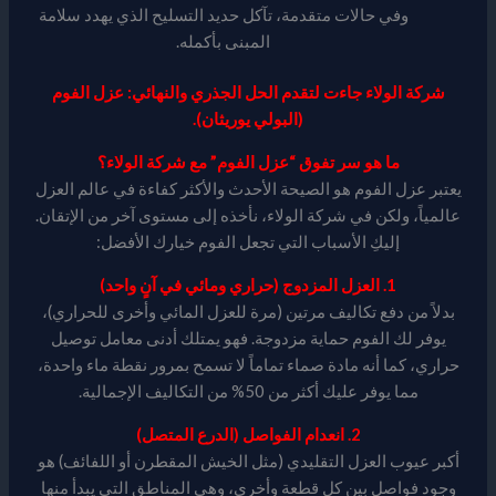
وفي حالات متقدمة، تآكل حديد التسليح الذي يهدد سلامة
المبنى بأكمله.
شركة الولاء جاءت لتقدم الحل الجذري والنهائي: عزل الفوم
(البولي يوريثان).
ما هو سر تفوق “عزل الفوم” مع شركة الولاء؟
يعتبر عزل الفوم هو الصيحة الأحدث والأكثر كفاءة في عالم العزل
عالمياً، ولكن في شركة الولاء، نأخذه إلى مستوى آخر من الإتقان.
إليكِ الأسباب التي تجعل الفوم خيارك الأفضل:
1. العزل المزدوج (حراري ومائي في آنٍ واحد)
بدلاً من دفع تكاليف مرتين (مرة للعزل المائي وأخرى للحراري)،
يوفر لك الفوم حماية مزدوجة. فهو يمتلك أدنى معامل توصيل
حراري، كما أنه مادة صماء تماماً لا تسمح بمرور نقطة ماء واحدة،
مما يوفر عليك أكثر من 50% من التكاليف الإجمالية.
2. انعدام الفواصل (الدرع المتصل)
أكبر عيوب العزل التقليدي (مثل الخيش المقطرن أو اللفائف) هو
وجود فواصل بين كل قطعة وأخرى، وهي المناطق التي يبدأ منها