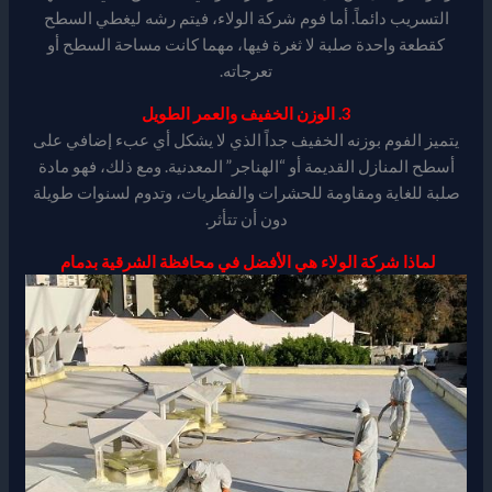
التسريب دائماً. أما فوم شركة الولاء، فيتم رشه ليغطي السطح
كقطعة واحدة صلبة لا ثغرة فيها، مهما كانت مساحة السطح أو
تعرجاته.
3. الوزن الخفيف والعمر الطويل
يتميز الفوم بوزنه الخفيف جداً الذي لا يشكل أي عبء إضافي على
أسطح المنازل القديمة أو “الهناجر” المعدنية. ومع ذلك، فهو مادة
صلبة للغاية ومقاومة للحشرات والفطريات، وتدوم لسنوات طويلة
دون أن تتأثر.
لماذا شركة الولاء هي الأفضل في محافظة الشرقية بدمام