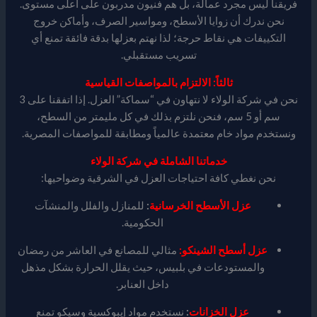
فريقنا ليس مجرد عمالة، بل هم فنيون مدربون على أعلى مستوى.
نحن ندرك أن زوايا الأسطح، ومواسير الصرف، وأماكن خروج
التكييفات هي نقاط حرجة؛ لذا نهتم بعزلها بدقة فائقة تمنع أي
تسريب مستقبلي.
ثالثاً: الالتزام بالمواصفات القياسية
نحن في شركة الولاء لا نتهاون في “سماكة” العزل. إذا اتفقنا على 3
سم أو 5 سم، فنحن نلتزم بذلك في كل مليمتر من السطح،
ونستخدم مواد خام معتمدة عالمياً ومطابقة للمواصفات المصرية.
خدماتنا الشاملة في شركة الولاء
نحن نغطي كافة احتياجات العزل في الشرقية وضواحيها:
عزل الأسطح الخرسانية
:
للمنازل والفلل والمنشآت
الحكومية.
عزل أسطح الشينكو:
مثالي للمصانع في العاشر من رمضان
والمستودعات في بلبيس، حيث يقلل الحرارة بشكل مذهل
داخل العنابر.
عزل الخزانات
:
نستخدم مواد إيبوكسية وسيكو تمنع