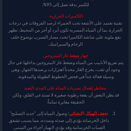
للكسر بدقة تصل إلى 95%.
الكاميرات الحرارية
تقنية تعتمد على الأشعة تحت الحمراء لرصد الفروقات في درجات
الحرارة. بما أن المياه المسربة تكون أبرد أو أحر من المحيط، تظهر
بقع ملونة على شاشة الكاميرا تحدد مسار التسرب بوضوح خلف
الرخام والسيراميك.
جهاز ضغط غاز النيتروجين
يتم تفريغ الأنابيب من المياه وضغط غاز النيتروجين بداخلها. في حال
وجود أي ثقب، يخرج الغاز محدثاً اهتزازات يرصدها الجهاز، وهي
وسيلة فعالة جداً في فحص الخطوط الطويلة والمدفونة.
مخاطر إهمال تسربات المياه على المدى البعيد
قد يظن البعض أن بقعة رطوبة صغيرة لا تستدعي القلق، ولكن
الحقيقة مغايرة تماماً:
ضعف الهيكل الإنشائي
:
وصول المياه إلى “حديد التسليح”
داخل الخرسانة يؤدي إلى صدئه وتمدده، مما يسبب تشقق
الصبات الخرسانية وقد يؤدي لانهيار أجزاء من المبنى.