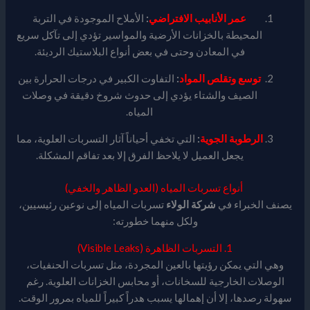
عمر الأنابيب الافتراضي
:
الأملاح الموجودة في التربة
المحيطة بالخزانات الأرضية والمواسير تؤدي إلى تآكل سريع
في المعادن وحتى في بعض أنواع البلاستيك الرديئة.
توسع وتقلص المواد
:
التفاوت الكبير في درجات الحرارة بين
الصيف والشتاء يؤدي إلى حدوث شروخ دقيقة في وصلات
المياه.
الرطوبة الجوية
:
التي تخفي أحياناً آثار التسربات العلوية، مما
يجعل العميل لا يلاحظ الفرق إلا بعد تفاقم المشكلة.
أنواع تسربات المياه (العدو الظاهر والخفي)
يصنف الخبراء في
شركة الولاء
تسربات المياه إلى نوعين رئيسيين،
ولكل منهما خطورته:
1. التسربات الظاهرة (Visible Leaks)
وهي التي يمكن رؤيتها بالعين المجردة، مثل تسربات الحنفيات،
الوصلات الخارجية للسخانات، أو محابس الخزانات العلوية. رغم
سهولة رصدها، إلا أن إهمالها يسبب هدراً كبيراً للمياه بمرور الوقت.