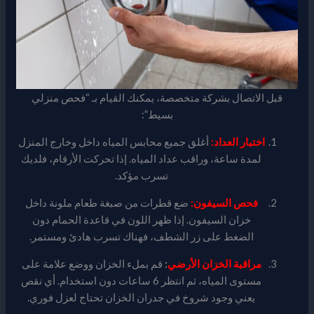
قبل الاتصال بشركة متخصصة، يمكنك القيام بـ “فحص منزلي
بسيط”:
اختبار العداد:
أغلق جميع محابس المياه داخل وخارج المنزل
لمدة ساعة، وراقب عداد المياه. إذا تحركت الأرقام، فلديك
تسرب مؤكد.
فحص السيفون:
ضع قطرات من صبغة طعام ملونة داخل
خزان السيفون. إذا ظهر اللون في قاعدة الحمام دون
الضغط على زر الشطف، فهناك تسرب هادئ ومستمر.
مراقبة الخزان الأرضي
:
قم بملء الخزان ووضع علامة على
مستوى المياه، ثم انتظر 6 ساعات دون استخدام. أي نقص
يعني وجود شروخ في جدران الخزان تحتاج لعزل فوري.