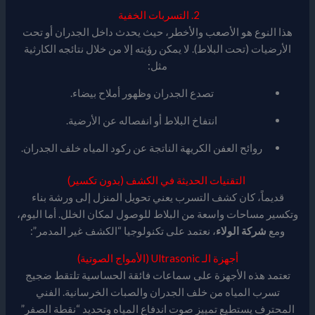
2. التسربات الخفية
هذا النوع هو الأصعب والأخطر، حيث يحدث داخل الجدران أو تحت
الأرضيات (تحت البلاط). لا يمكن رؤيته إلا من خلال نتائجه الكارثية
مثل:
تصدع الجدران وظهور أملاح بيضاء.
انتفاخ البلاط أو انفصاله عن الأرضية.
روائح العفن الكريهة الناتجة عن ركود المياه خلف الجدران.
التقنيات الحديثة في الكشف (بدون تكسير)
قديماً، كان كشف التسرب يعني تحويل المنزل إلى ورشة بناء
وتكسير مساحات واسعة من البلاط للوصول لمكان الخلل. أما اليوم،
ومع
شركة الولاء
، نعتمد على تكنولوجيا “الكشف غير المدمر”:
أجهزة الـ Ultrasonic (الأمواج الصوتية)
تعتمد هذه الأجهزة على سماعات فائقة الحساسية تلتقط ضجيج
تسرب المياه من خلف الجدران والصبات الخرسانية. الفني
المحترف يستطيع تمييز صوت اندفاع المياه وتحديد “نقطة الصفر”