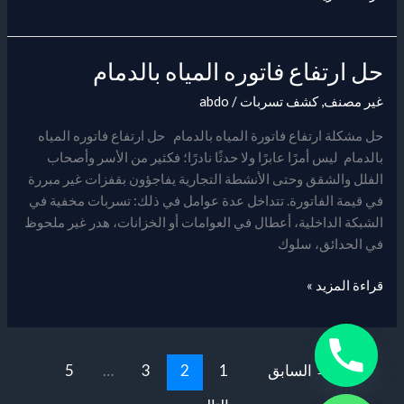
حل ارتفاع فاتوره المياه بالدمام
حل
ارتفاع
غير مصنف
,
كشف تسربات
/
abdo
فاتوره
المياه
حل مشكلة ارتفاع فاتورة المياه بالدمام حل ارتفاع فاتوره المياه
بالدمام
بالدمام ليس أمرًا عابرًا ولا حدثًا نادرًا؛ فكثير من الأسر وأصحاب
الفلل والشقق وحتى الأنشطة التجارية يفاجؤون بقفزات غير مبررة
في قيمة الفاتورة. تتداخل عدة عوامل في ذلك: تسربات مخفية في
الشبكة الداخلية، أعطال في العوامات أو الخزانات، هدر غير ملحوظ
في الحدائق، سلوك
قراءة المزيد »
→
السابق
1
2
3
…
5