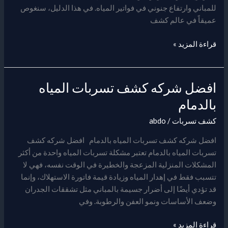
للمباني وارتفاع جنوني في فواتير المياه. في هذا الدليل، سنغوص
عميقاً في عالم كشف
قراءة المزيد »
افضل شركه كشف تسربات المياه
افضل
شركه
بالدمام
كشف
كشف تسربات
/
abdo
تسربات
المياه
افضل شركه كشف تسربات المياه بالدمام افضل شركه كشف
بالدمام
تسربات المياه بالدمام تعتبر مشكلة تسربات المياه واحدة من أكثر
المشكلات المنزلية المزعجة والخطيرة في الوقت نفسه، فهي لا
تتسبب فقط في إهدار المياه وزيادة قيمة فاتورة الاستهلاك، وإنما
قد تؤدي أيضًا إلى أضرار جسيمة بالمباني مثل تشققات الجدران
وضعف الأساسات ونمو العفن والرطوبة. وفي
قراءة المزيد »