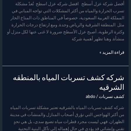
أسطح
أفضل شركة عزل أسطح افضل شركه عزل اسطح تُعدّ مشكلة
تسرب الحرارة والمياه من أكثر المشكلات التي تواجه المباني في
المملكة العربية السعودية، خصوصاً في المناطق ذات المناخ الحار
مثل المنطقة الشرقية والرياض وجدة. ومع ارتفاع درجات الحرارة
وكثرة الرطوبة، أصبح عزل الأسطح ضرورة لا غنى عنها لكل منزل أو
منشأة. وهنا تظهر أهمية شركة
قراءة المزيد »
شركه كشف تسربات المياه بالمنطقه
شركه
كشف
الشرقيه
تسربات
كشف تسربات
/
abdo
المياه
بالمنطقه
شركه كشف تسربات المياه بالشرقيه تعتبر مشكلة تسربات المياه
الشرقيه
من أكثر الهواجس التي تؤرق أصحاب المنازل والمنشآت في مدينة
الظهران. فهي ليست مجرد قطرات مياه تضيع سدى، بل هي تحدٍ
تقني وإنشائي قد يؤدي في حال إهماله إلى تآكل البنية التحتية