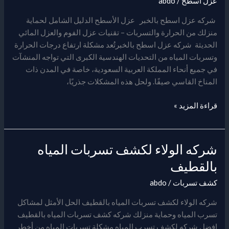
عزل اسطح
/
abdo
اسطح
بالخبر
شركه عزل اسطح بالخبر عزل الأسطح الدليل الشامل لحماية
منزلك من الحرارة والتسربات – تقنيات عزل الفوم والعزل المائي
الحديثة شركه عزل اسطح بالخبرتُعد مشكلة ارتفاع درجات الحرارة
وتسربات المياه من التحديات الهندسية الكبرى التي تواجه المنشآت
في جميع أنحاء المملكة العربية السعودية، خاصة في المدن ذات
المناخ القاسي صيفًا. ولحل هذه المشكلات جذريًا،
قراءة المزيد »
شركه الولاء لكشف تسربات المياه
شركه
الولاء
بالقطيف
لكشف
كشف تسربات
/
abdo
تسربات
المياه
شركه الولاء لكشف تسربات المياه بالقطيف الحل الأمثل لمشاكل
بالقطيف
تسرب المياه وحماية منزلك شركه كشف تسربات المياه بالقطيف
افضل شركه لكشف تسرب المياه مشكلة تسربات المياه من أخطر