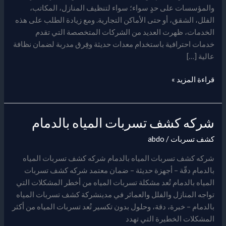
والمؤسسات على حدٍ سواء؛ سواء لتنظيف المنازل، المكاتب،
الفلل، الشقق، أو حتى الأماكن التجارية. ومع زيادة الطلب على هذه
الخدمات، ظهرت العديد من الشركات المتخصصة التي تقدم
خدمات احترافية باستخدام معدات حديثة وفِرق مدربة لضمان نظافة
عالية […]
قراءة المزيد »
شركه كشف تسربات المياه بالدمام
شركه
كشف
كشف تسربات
/
abdo
تسربات
المياه
شركه كشف تسربات المياه بالدمام شركه كشف تسربات المياه
بالدمام
بالدمام دقّة – أجهزة حديثة – ضمان معتمد شركه كشف تسربات
المياه بالدمام تُعد مشكلة تسربات المياه من أخطر المشكلات التي
تواجه المنازل والفلل والعمائر في مدينشركة كشف تسربات المياه
بالدمام – خبرة، دقة، وحلول بدون تكسير تُعد تسربات المياه من أكثر
المشكلات الخطيرة التي تهدد