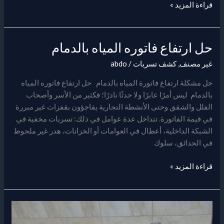
قراءة المزيد »
حل ارتفاع فاتوره المياه بالدمام
حل
ارتفاع
غير مصنف
,
كشف تسربات
/
abdo
فاتوره
المياه
حل مشكلة ارتفاع فاتورة المياه بالدمام حل ارتفاع فاتوره المياه
بالدمام
بالدمام ليس أمرًا عابرًا ولا حدثًا نادرًا؛ فكثير من الأسر وأصحاب
الفلل والشقق وحتى الأنشطة التجارية يفاجؤون بقفزات غير مبررة
في قيمة الفاتورة. تتداخل عدة عوامل في ذلك: تسربات مخفية في
الشبكة الداخلية، أعطال في العوامات أو الخزانات، هدر غير ملحوظ
في الحدائق، سلوك
قراءة المزيد »
كشف
تسربات