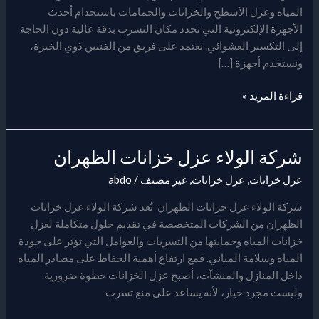
الشرقية
المياه وعزل الأسطح والخزانات والحمامات باستخدام أحدث
الأجهزة الإلكترونية التي تحدد مكان التسرب بدقة عالية دون الحاجة
إلى التكسير العشوائي. نعتمد على فريق من الفنيين ذوي الخبرة،
ونستخدم أجهزة […]
قراءة المزيد »
شركة الولاء عزل خزانات الظهران
شركة
الولاء
عزل خزانات
,
عزل خزانات
,
غير مصنف
/
abdo
عزل
خزانات
شركة الولاء عزل خزانات الظهران تُعد شركة الولاء عزل خزانات
الظهران
الظهران من الشركات المتخصصة في تقديم حلول متكاملة لعزل
خزانات المياه وحمايتها من التسربات والعوامل التي تؤثر على جودة
المياه وسلامة المباني. فمع ارتفاع أهمية الحفاظ على مصادر المياه
داخل المنازل والمنشآت، أصبح عزل الخزانات خطوة ضرورية
وليست مجرد خيار، لأنه يساعد على منع تسرب