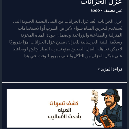
عزل الخزانات
غير مصنف
/
abdo
عزل الخزانات تُعد عزل الخزانات من البنى التحتية الحيوية التي
تُستخدم لتخزين المياه سواء لأغراض الشرب أو الاستخدامات
المنزلية والصناعية والزراعية. ولضمان جودة المياه المخزنة
وسلامة البنية الخرسانية للخزان، يصبح عزل الخزانات أمرًا ضروريًا
لا يمكن تجاهله. العزل الصحيح يمنع تسرب المياه وتلوثها ويحافظ
على هيكل الخزان من التآكل والتلف بمرور الوقت. في هذا
قراءة المزيد »
كشف
تسربات
المياه
بالدمام