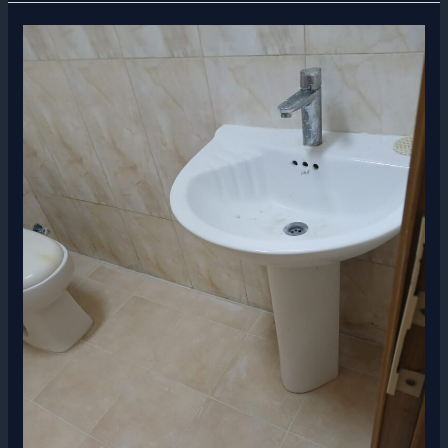
شركه
عزل
حمامات