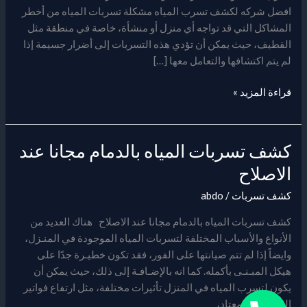
افضل شركه لكشف تسرب المياه مشكلة تسربات المياه من أخطر
المشاكل التي قد تواجه أي منزل أو منشأة، خاصة في منطقة مثل
القطيف، حيث يمكن أن تؤدي هذه التسربات إلى أضرار جسيمة إذا
لم يتم اكتشافها والتعامل معها […]
قراءة المزيد »
كشف تسربات المياه بالدمام مجانا عند
كشف
تسربات
الاصلاح
المياه
كشف تسربات
/
abdo
بالدمام
مجانا
كشف تسربات المياه بالدمام مجانا عند الاصلاح هناك العديد من
عند
الأنواع والأسباب المختلفة لتسربات المياه الموجودة في المنـزل،
الاصلاح
وايضاً إذا لم تتم صيانتها على الفور، فقد تكون خطيـرة جدًا على
هيكل المبـنـى بأكمله. كما انه بالإضـافـة إلى ذلك، حيث يمكن أن
يكون لتسرب المياه في المنزل تأثيرات مختلفة، مثل ارتفاع فواتير
المياه عن المعتاد،