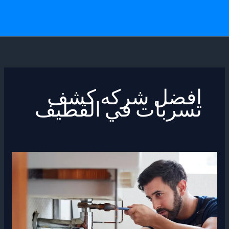
خطي
لى
لمحتوى
افضل شركه كشف
تسربات في القطيف
ارخص
وافضل
شركه
كشف
تسربات
المياه