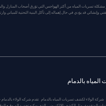
مشكلة تسربات المياه من أكثر الهواجس التي تؤرق أصحاب المنازل وا
وإنشائي قد يؤدي في حال إهماله إلى تآكل البنية التحتية للمباني وارتفا
المياه بالدمام
 شركة الولاء لكشف تسربات المياه بالدمام تقدم شركه الولاء بالدما
ات المتقدمة، مثل الكشف الإلكتروني، الذي يمكنه تحديـد المـوقـع الدق