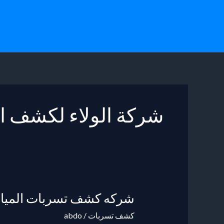
خطي
لى
لمحتوى
شركة الولاء لكشف ا
شركه كشف تسربات المياه 
شركه
كشف
كشف تسربات
/
abdo
تسربات