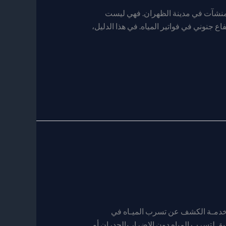
لمنشآت في مدينة الظهران. فهي ليست
ع جنوني في فواتير المياه. في هذا الدليل،
م خدمـة الكشف عن تسرب الميـاه في
يق لتسرب المياه دون الإضرار بالجدران أو